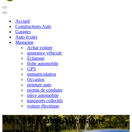
Menu
de
Menu
navigation
de
Accueil
navigation
Constructeurs Auto
Garages
Auto écoles
Magazine
Achat voiture
assurance véhicule
Éclairage
flotte automobile
GPS
immatriculation
Occasion
peinture auto
permis de conduire
pièce automobile
transports collectifs
voiture électrique
Prix Mercedes Allemagne
occasion