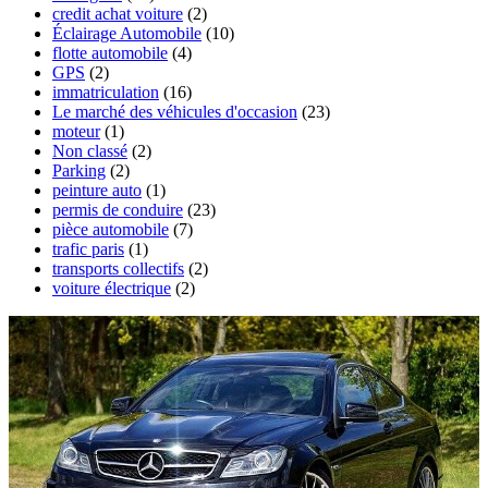
credit achat voiture
(2)
Éclairage Automobile
(10)
flotte automobile
(4)
GPS
(2)
immatriculation
(16)
Le marché des véhicules d'occasion
(23)
moteur
(1)
Non classé
(2)
Parking
(2)
peinture auto
(1)
permis de conduire
(23)
pièce automobile
(7)
trafic paris
(1)
transports collectifs
(2)
voiture électrique
(2)