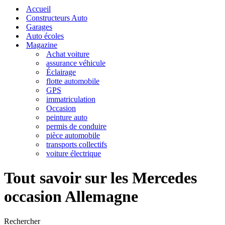
navigation
de
Accueil
navigation
Constructeurs Auto
Garages
Auto écoles
Magazine
Achat voiture
assurance véhicule
Éclairage
flotte automobile
GPS
immatriculation
Occasion
peinture auto
permis de conduire
pièce automobile
transports collectifs
voiture électrique
Tout savoir sur les Mercedes
occasion Allemagne
Rechercher