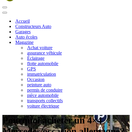
Menu
de
Menu
navigation
de
Accueil
navigation
Constructeurs Auto
Garages
Auto écoles
Magazine
Achat voiture
assurance véhicule
Éclairage
flotte automobile
GPS
immatriculation
Occasion
peinture auto
permis de conduire
pièce automobile
transports collectifs
voiture électrique
Pourquoi acheter un 4×4
Mercedes occasion allemagne?