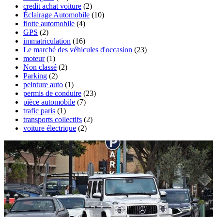
credit achat voiture
(2)
Éclairage Automobile
(10)
flotte automobile
(4)
GPS
(2)
immatriculation
(16)
Le marché des véhicules d'occasion
(23)
moteur
(1)
Non classé
(2)
Parking
(2)
peinture auto
(1)
permis de conduire
(23)
pièce automobile
(7)
trafic paris
(1)
transports collectifs
(2)
voiture électrique
(2)