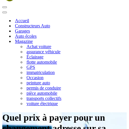
Menu
de
Menu
navigation
de
Accueil
navigation
Constructeurs Auto
Garages
Auto écoles
Magazine
Achat voiture
assurance véhicule
Éclairage
flotte automobile
GPS
immatriculation
Occasion
peinture auto
permis de conduire
pièce automobile
transports collectifs
voiture électrique
Quel prix à payer pour un
changement adresse sur sa