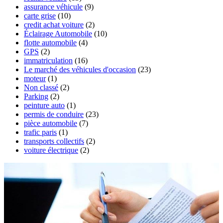
assurance véhicule
(9)
carte grise
(10)
credit achat voiture
(2)
Éclairage Automobile
(10)
flotte automobile
(4)
GPS
(2)
immatriculation
(16)
Le marché des véhicules d'occasion
(23)
moteur
(1)
Non classé
(2)
Parking
(2)
peinture auto
(1)
permis de conduire
(23)
pièce automobile
(7)
trafic paris
(1)
transports collectifs
(2)
voiture électrique
(2)