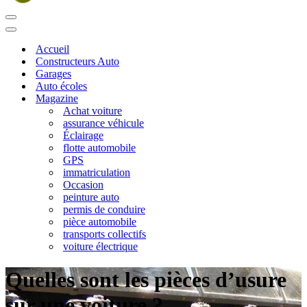
Menu
de
Menu
navigation
de
Accueil
navigation
Constructeurs Auto
Garages
Auto écoles
Magazine
Achat voiture
assurance véhicule
Éclairage
flotte automobile
GPS
immatriculation
Occasion
peinture auto
permis de conduire
pièce automobile
transports collectifs
voiture électrique
Quelles sont les pièces d’usure
sur une voiture ?