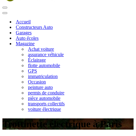
Menu
de
Menu
navigation
de
Accueil
navigation
Constructeurs Auto
Garages
Auto écoles
Magazine
Achat voiture
assurance véhicule
Éclairage
flotte automobile
GPS
immatriculation
Occasion
peinture auto
permis de conduire
pièce automobile
transports collectifs
voiture électrique
Trottinette électrique à Paris