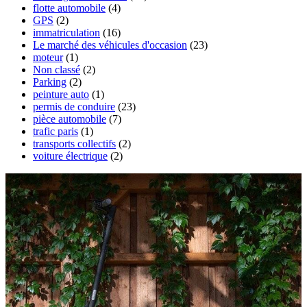
flotte automobile
(4)
GPS
(2)
immatriculation
(16)
Le marché des véhicules d'occasion
(23)
moteur
(1)
Non classé
(2)
Parking
(2)
peinture auto
(1)
permis de conduire
(23)
pièce automobile
(7)
trafic paris
(1)
transports collectifs
(2)
voiture électrique
(2)