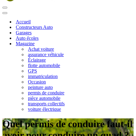
Menu
de
Menu
navigation
de
Accueil
navigation
Constructeurs Auto
Garages
Auto écoles
Magazine
Achat voiture
assurance véhicule
Éclairage
flotte automobile
GPS
immatriculation
Occasion
peinture auto
permis de conduire
pièce automobile
transports collectifs
voiture électrique
Quel permis de conduire faut-il
avoir pour conduire un quad ?