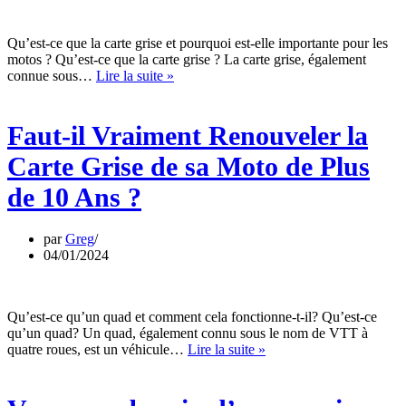
Qu’est-ce que la carte grise et pourquoi est-elle importante pour les
motos ? Qu’est-ce que la carte grise ? La carte grise, également
Faut-
connue sous…
Lire la suite »
il
Vraiment
Renouveler
Faut-il Vraiment Renouveler la
la
Carte
Carte Grise de sa Moto de Plus
Grise
de
de 10 Ans ?
sa
Moto
de
par
Greg
Plus
04/01/2024
de
10
Ans
Qu’est-ce qu’un quad et comment cela fonctionne-t-il? Qu’est-ce
?
qu’un quad? Un quad, également connu sous le nom de VTT à
Vous
quatre roues, est un véhicule…
Lire la suite »
avez
besoin
d’un