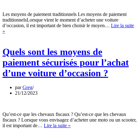
moto
?
Les moyens de paiement traditionnels Les moyens de paiement
traditionnelsLorsque vient le moment d’acheter une voiture
d’occasion, il est important de bien choisir le moyen…
Lire la suite
Quels
»
sont
les
moyens
Quels sont les moyens de
de
paiement
paiement sécurisés pour l’achat
sécurisés
pour
d’une voiture d’occasion ?
l’achat
d’une
voiture
par
Greg
d’occasion
21/12/2023
?
Qu’est-ce que les chevaux fiscaux ? Qu’est-ce que les chevaux
fiscaux ? Lorsque vous envisagez d’acheter une moto ou un scooter,
Comment
il est important de…
Lire la suite »
calculer
le