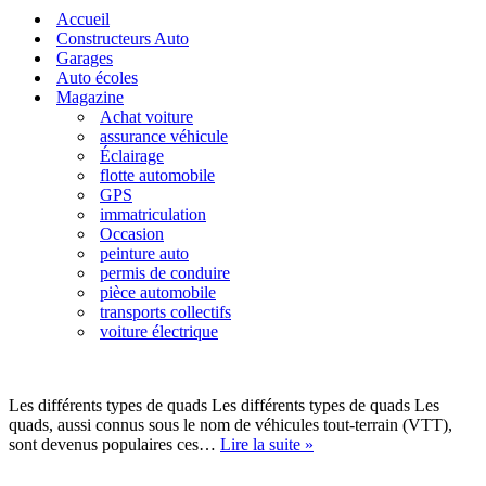
navigation
de
Accueil
navigation
Constructeurs Auto
Garages
Auto écoles
Magazine
Achat voiture
assurance véhicule
Éclairage
flotte automobile
GPS
immatriculation
Occasion
peinture auto
permis de conduire
pièce automobile
transports collectifs
voiture électrique
Les différents types de quads Les différents types de quads Les
quads, aussi connus sous le nom de véhicules tout-terrain (VTT),
Quels
sont devenus populaires ces…
Lire la suite »
permis
sont