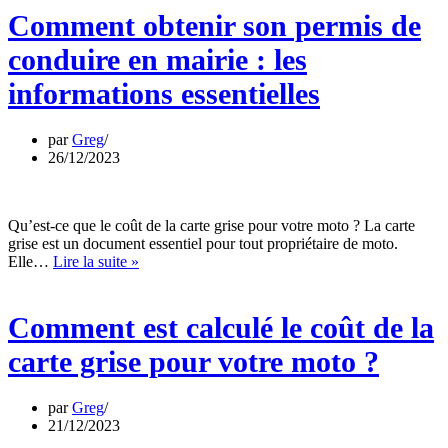
permis
Comment obtenir son permis de
de
conduire
conduire en mairie : les
en
mairie
informations essentielles
:
les
informations
par
Greg
essentielles
26/12/2023
Qu’est-ce que le coût de la carte grise pour votre moto ? La carte
grise est un document essentiel pour tout propriétaire de moto.
Comment
Elle…
Lire la suite »
est
calculé
le
Comment est calculé le coût de la
coût
de
carte grise pour votre moto ?
la
carte
grise
par
Greg
pour
21/12/2023
votre