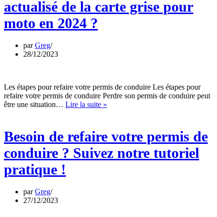
de
actualisé de la carte grise pour
la
carte
moto en 2024 ?
grise
pour
moto
par
Greg
en
28/12/2023
2024
?
Les étapes pour refaire votre permis de conduire Les étapes pour
refaire votre permis de conduire Perdre son permis de conduire peut
Besoin
être une situation…
Lire la suite »
de
refaire
votre
Besoin de refaire votre permis de
permis
de
conduire ? Suivez notre tutoriel
conduire
?
pratique !
Suivez
notre
tutoriel
par
Greg
pratique
27/12/2023
!