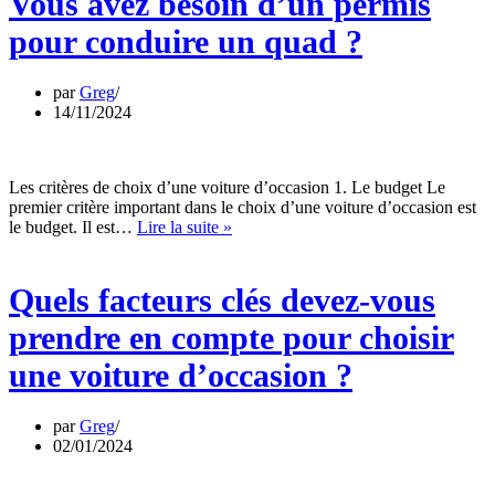
Vous avez besoin d’un permis
permis
pour
pour conduire un quad ?
conduire
un
quad
par
Greg
?
14/11/2024
Les critères de choix d’une voiture d’occasion 1. Le budget Le
premier critère important dans le choix d’une voiture d’occasion est
Quels
le budget. Il est…
Lire la suite »
facteurs
clés
devez-
Quels facteurs clés devez-vous
vous
prendre
prendre en compte pour choisir
en
compte
une voiture d’occasion ?
pour
choisir
une
par
Greg
voiture
02/01/2024
d’occasion
?