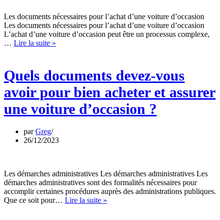
Les documents nécessaires pour l’achat d’une voiture d’occasion
Les documents nécessaires pour l’achat d’une voiture d’occasion
L’achat d’une voiture d’occasion peut être un processus complexe,
Quels
…
Lire la suite »
documents
devez-
vous
Quels documents devez-vous
avoir
pour
avoir pour bien acheter et assurer
bien
acheter
une voiture d’occasion ?
et
assurer
une
par
Greg
voiture
26/12/2023
d’occasion
?
Les démarches administratives Les démarches administratives Les
démarches administratives sont des formalités nécessaires pour
accomplir certaines procédures auprès des administrations publiques.
Comment
Que ce soit pour…
Lire la suite »
obtenir
son