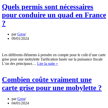
nécessaires
Quels permis sont nécessaires
pour
conduire
pour conduire un quad en France
un
quad
?
en
France
?
par
Greg
09/01/2024
Les différents éléments à prendre en compte pour le coût d’une carte
grise pour une mobylette Tarification basée sur la puissance fiscale
Combien
L’un des principaux…
Lire la suite »
coûte
vraiment
une
Combien coûte vraiment une
carte
grise
carte grise pour une mobylette ?
pour
une
mobylette
par
Greg
?
04/01/2024