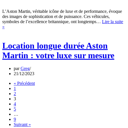
L’Aston Martin, véritable icône de luxe et de performance, évoque
des images de sophistication et de puissance. Ces véhicules,
symboles de l’excellence britannique, ont longtemps…
Lire la suite
Location
»
longue
durée
Aston
Location longue durée Aston
Martin
:
Martin : votre luxe sur mesure
votre
luxe
sur
par
Greg
mesure
21/12/2023
« Précédent
1
2
3
4
5
…
9
Suivant »