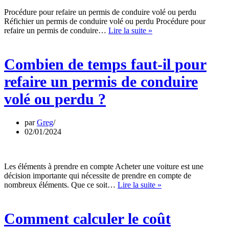
Procédure pour refaire un permis de conduire volé ou perdu
Réfichier un permis de conduire volé ou perdu Procédure pour
Combien
refaire un permis de conduire…
Lire la suite »
de
temps
faut-
Combien de temps faut-il pour
il
pour
refaire un permis de conduire
refaire
un
volé ou perdu ?
permis
de
conduire
par
Greg
volé
02/01/2024
ou
perdu
?
Les éléments à prendre en compte Acheter une voiture est une
décision importante qui nécessite de prendre en compte de
Comment
nombreux éléments. Que ce soit…
Lire la suite »
calculer
le
coût
Comment calculer le coût
actualisé