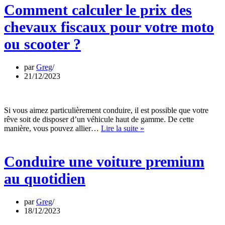
prix
Comment calculer le prix des
des
chevaux
chevaux fiscaux pour votre moto
fiscaux
pour
ou scooter ?
votre
moto
ou
par
Greg
scooter
21/12/2023
?
Si vous aimez particulièrement conduire, il est possible que votre
rêve soit de disposer d’un véhicule haut de gamme. De cette
Conduire
manière, vous pouvez allier…
Lire la suite »
une
voiture
premium
Conduire une voiture premium
au
quotidien
au quotidien
par
Greg
18/12/2023