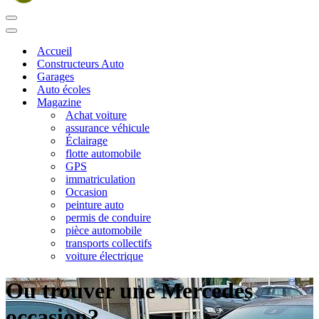
Menu
de
Menu
navigation
de
Accueil
navigation
Constructeurs Auto
Garages
Auto écoles
Magazine
Achat voiture
assurance véhicule
Éclairage
flotte automobile
GPS
immatriculation
Occasion
peinture auto
permis de conduire
pièce automobile
transports collectifs
voiture électrique
Ou trouver une Mercedes
occasion?