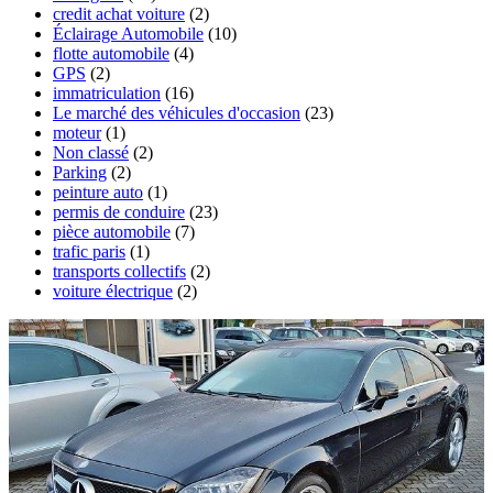
credit achat voiture
(2)
Éclairage Automobile
(10)
flotte automobile
(4)
GPS
(2)
immatriculation
(16)
Le marché des véhicules d'occasion
(23)
moteur
(1)
Non classé
(2)
Parking
(2)
peinture auto
(1)
permis de conduire
(23)
pièce automobile
(7)
trafic paris
(1)
transports collectifs
(2)
voiture électrique
(2)