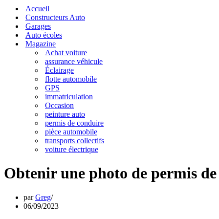
navigation
de
Accueil
navigation
Constructeurs Auto
Garages
Auto écoles
Magazine
Achat voiture
assurance véhicule
Éclairage
flotte automobile
GPS
immatriculation
Occasion
peinture auto
permis de conduire
pièce automobile
transports collectifs
voiture électrique
Obtenir une photo de permis de c
par
Greg
06/09/2023