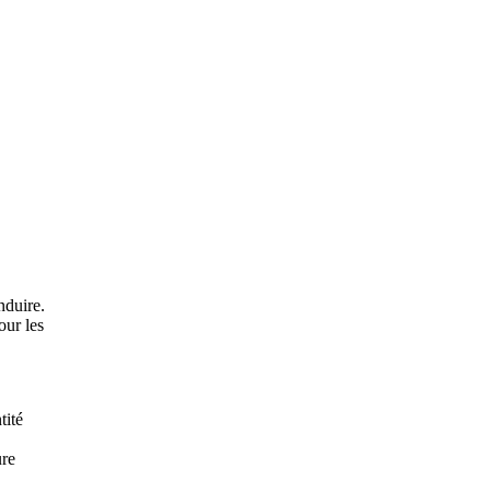
nduire.
our les
tité
ure