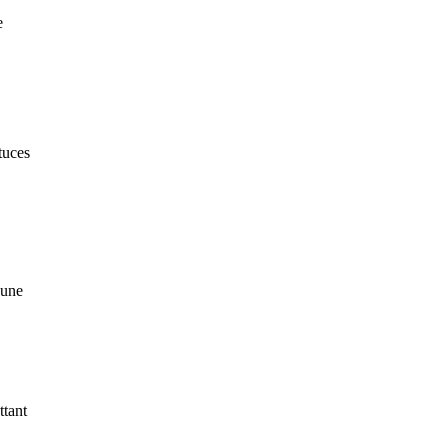
e
stuces
 une
ttant