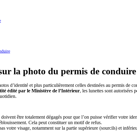
e
nduire
 sur la photo du permis de conduire
hotos d’identité et plus particulièrement celles destinées au permis de co
té édité par le Ministère de l’Intérieur
, les lunettes sont autorisées p
uotidien.
s doivent être totalement dégagés pour que l’on puisse vérifier votre iden
éblouissement. Cela peut constituer un motif de refus.
as votre visage, notamment sur la partie supérieure (sourcils) et inférie