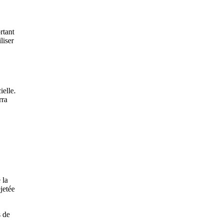
rtant
liser
ielle.
rra
 la
jetée
s de