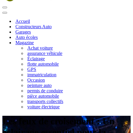
Menu
de
Menu
navigation
de
Accueil
navigation
Constructeurs Auto
Garages
Auto écoles
Magazine
Achat voiture
assurance véhicule
Éclairage
flotte automobile
GPS
immatriculation
Occasion
peinture auto
permis de conduire
pièce automobile
transports collectifs
voiture électrique
Les feux de croisement : Un
éclairage essentiel pour la