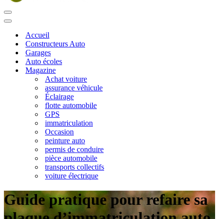
Menu
de
Menu
navigation
de
Accueil
navigation
Constructeurs Auto
Garages
Auto écoles
Magazine
Achat voiture
assurance véhicule
Éclairage
flotte automobile
GPS
immatriculation
Occasion
peinture auto
permis de conduire
pièce automobile
transports collectifs
voiture électrique
Guide pratique pour refaire sa
plaque d’immatriculation auto