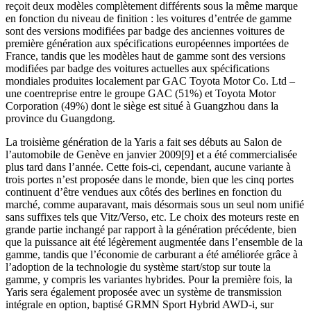
reçoit deux modèles complètement différents sous la même marque
en fonction du niveau de finition : les voitures d’entrée de gamme
sont des versions modifiées par badge des anciennes voitures de
première génération aux spécifications européennes importées de
France, tandis que les modèles haut de gamme sont des versions
modifiées par badge des voitures actuelles aux spécifications
mondiales produites localement par GAC Toyota Motor Co. Ltd –
une coentreprise entre le groupe GAC (51%) et Toyota Motor
Corporation (49%) dont le siège est situé à Guangzhou dans la
province du Guangdong.
La troisième génération de la Yaris a fait ses débuts au Salon de
l’automobile de Genève en janvier 2009[9] et a été commercialisée
plus tard dans l’année. Cette fois-ci, cependant, aucune variante à
trois portes n’est proposée dans le monde, bien que les cinq portes
continuent d’être vendues aux côtés des berlines en fonction du
marché, comme auparavant, mais désormais sous un seul nom unifié
sans suffixes tels que Vitz/Verso, etc. Le choix des moteurs reste en
grande partie inchangé par rapport à la génération précédente, bien
que la puissance ait été légèrement augmentée dans l’ensemble de la
gamme, tandis que l’économie de carburant a été améliorée grâce à
l’adoption de la technologie du système start/stop sur toute la
gamme, y compris les variantes hybrides. Pour la première fois, la
Yaris sera également proposée avec un système de transmission
intégrale en option, baptisé GRMN Sport Hybrid AWD-i, sur