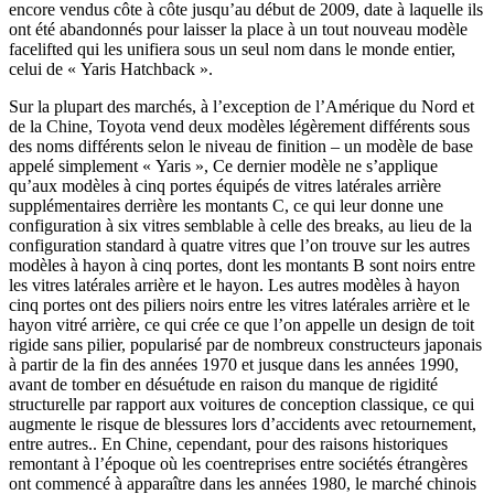
encore vendus côte à côte jusqu’au début de 2009, date à laquelle ils
ont été abandonnés pour laisser la place à un tout nouveau modèle
facelifted qui les unifiera sous un seul nom dans le monde entier,
celui de « Yaris Hatchback ».
Sur la plupart des marchés, à l’exception de l’Amérique du Nord et
de la Chine, Toyota vend deux modèles légèrement différents sous
des noms différents selon le niveau de finition – un modèle de base
appelé simplement « Yaris », Ce dernier modèle ne s’applique
qu’aux modèles à cinq portes équipés de vitres latérales arrière
supplémentaires derrière les montants C, ce qui leur donne une
configuration à six vitres semblable à celle des breaks, au lieu de la
configuration standard à quatre vitres que l’on trouve sur les autres
modèles à hayon à cinq portes, dont les montants B sont noirs entre
les vitres latérales arrière et le hayon. Les autres modèles à hayon
cinq portes ont des piliers noirs entre les vitres latérales arrière et le
hayon vitré arrière, ce qui crée ce que l’on appelle un design de toit
rigide sans pilier, popularisé par de nombreux constructeurs japonais
à partir de la fin des années 1970 et jusque dans les années 1990,
avant de tomber en désuétude en raison du manque de rigidité
structurelle par rapport aux voitures de conception classique, ce qui
augmente le risque de blessures lors d’accidents avec retournement,
entre autres.. En Chine, cependant, pour des raisons historiques
remontant à l’époque où les coentreprises entre sociétés étrangères
ont commencé à apparaître dans les années 1980, le marché chinois