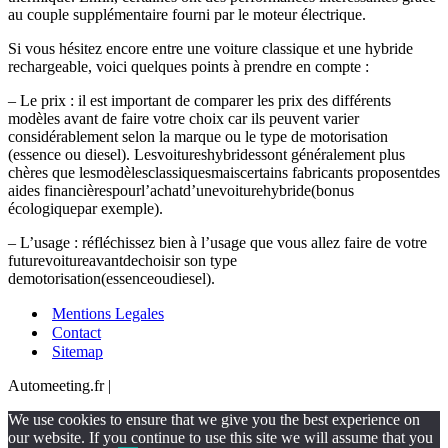
au couple supplémentaire fourni par le moteur électrique.
Si vous hésitez encore entre une voiture classique et une hybride
rechargeable, voici quelques points à prendre en compte :
– Le prix : il est important de comparer les prix des différents
modèles avant de faire votre choix car ils peuvent varier
considérablement selon la marque ou le type de motorisation
(essence ou diesel). Lesvoitureshybridessont généralement plus
chères que lesmodèlesclassiquesmaiscertains fabricants proposentdes
aides financièrespourl’achatd’unevoiturehybride(bonus
écologiquepar exemple).
– L’usage : réfléchissez bien à l’usage que vous allez faire de votre
futurevoitureavantdechoisir son type
demotorisation(essenceoudiesel).
Mentions Legales
Contact
Sitemap
Automeeting.fr |
We use cookies to ensure that we give you the best experience on
our website. If you continue to use this site we will assume that you