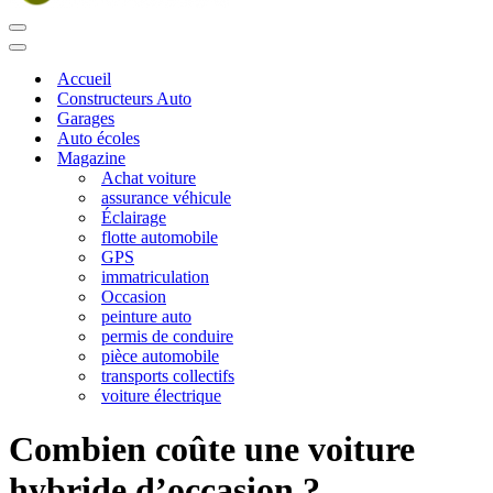
Menu
de
Menu
navigation
de
Accueil
navigation
Constructeurs Auto
Garages
Auto écoles
Magazine
Achat voiture
assurance véhicule
Éclairage
flotte automobile
GPS
immatriculation
Occasion
peinture auto
permis de conduire
pièce automobile
transports collectifs
voiture électrique
Combien coûte une voiture
hybride d’occasion ?