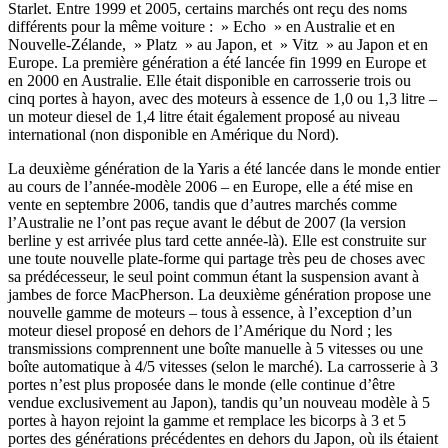
Starlet. Entre 1999 et 2005, certains marchés ont reçu des noms
différents pour la même voiture : » Echo » en Australie et en
Nouvelle-Zélande, » Platz » au Japon, et » Vitz » au Japon et en
Europe. La première génération a été lancée fin 1999 en Europe et
en 2000 en Australie. Elle était disponible en carrosserie trois ou
cinq portes à hayon, avec des moteurs à essence de 1,0 ou 1,3 litre –
un moteur diesel de 1,4 litre était également proposé au niveau
international (non disponible en Amérique du Nord).
La deuxième génération de la Yaris a été lancée dans le monde entier
au cours de l’année-modèle 2006 – en Europe, elle a été mise en
vente en septembre 2006, tandis que d’autres marchés comme
l’Australie ne l’ont pas reçue avant le début de 2007 (la version
berline y est arrivée plus tard cette année-là). Elle est construite sur
une toute nouvelle plate-forme qui partage très peu de choses avec
sa prédécesseur, le seul point commun étant la suspension avant à
jambes de force MacPherson. La deuxième génération propose une
nouvelle gamme de moteurs – tous à essence, à l’exception d’un
moteur diesel proposé en dehors de l’Amérique du Nord ; les
transmissions comprennent une boîte manuelle à 5 vitesses ou une
boîte automatique à 4/5 vitesses (selon le marché). La carrosserie à 3
portes n’est plus proposée dans le monde (elle continue d’être
vendue exclusivement au Japon), tandis qu’un nouveau modèle à 5
portes à hayon rejoint la gamme et remplace les bicorps à 3 et 5
portes des générations précédentes en dehors du Japon, où ils étaient