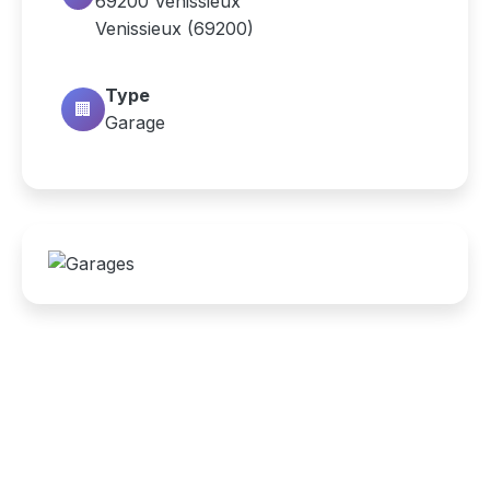
69200 Vénissieux
Venissieux (69200)
Type
🏢
Garage