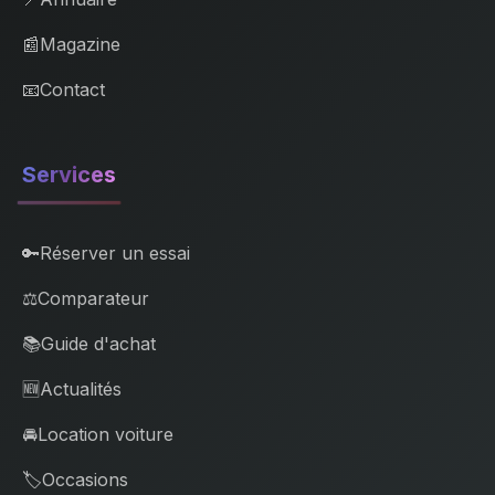
📰
Magazine
📧
Contact
Services
🔑
Réserver un essai
⚖️
Comparateur
📚
Guide d'achat
🆕
Actualités
🚘
Location voiture
🏷️
Occasions