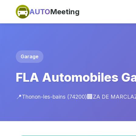
AUTO
Meeting
Garage
FLA Automobiles Ga
📍
🏢
Thonon-les-bains (74200)
ZA DE MARCLAZ1