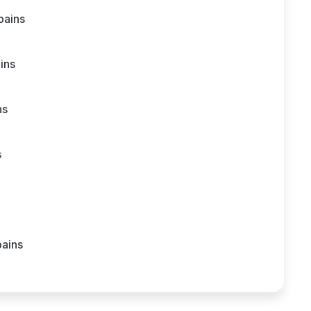
bains
ins
ns
s
ains