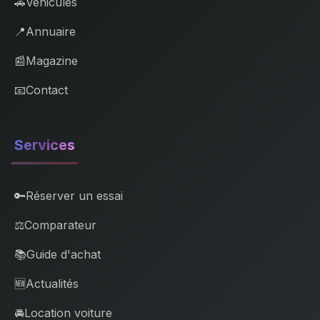
🚗
Véhicules
📍
Annuaire
📰
Magazine
📧
Contact
Services
🔑
Réserver un essai
⚖️
Comparateur
📚
Guide d'achat
🆕
Actualités
🚘
Location voiture