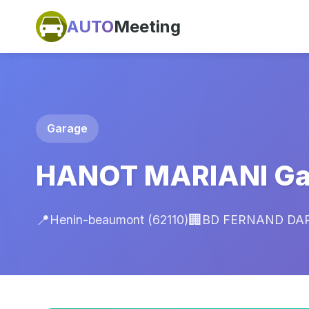
AUTO
Meeting
Garage
HANOT MARIANI Gar
📍
🏢
Henin-beaumont (62110)
BD FERNAND DAR