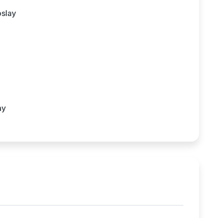
slay
ay