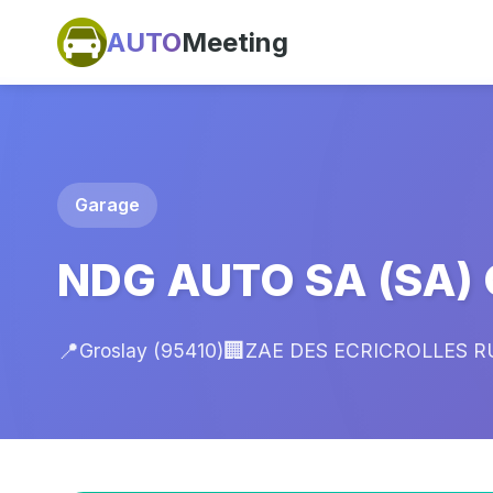
AUTO
Meeting
Garage
NDG AUTO SA (SA) 
📍
🏢
Groslay (95410)
ZAE DES ECRICROLLES RU