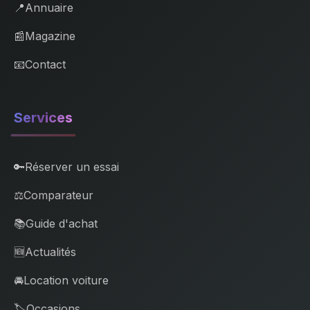
📍
Annuaire
📰
Magazine
📧
Contact
Services
🔑
Réserver un essai
⚖️
Comparateur
📚
Guide d'achat
🆕
Actualités
🚘
Location voiture
🏷️
Occasions