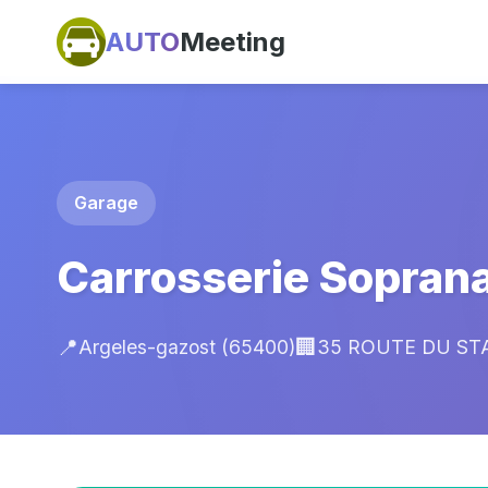
AUTO
Meeting
Garage
Carrosserie Sopran
📍
🏢
Argeles-gazost (65400)
35 ROUTE DU STA