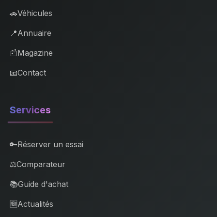
🚗
Véhicules
📍
Annuaire
📰
Magazine
📧
Contact
Services
🔑
Réserver un essai
⚖️
Comparateur
📚
Guide d'achat
🆕
Actualités