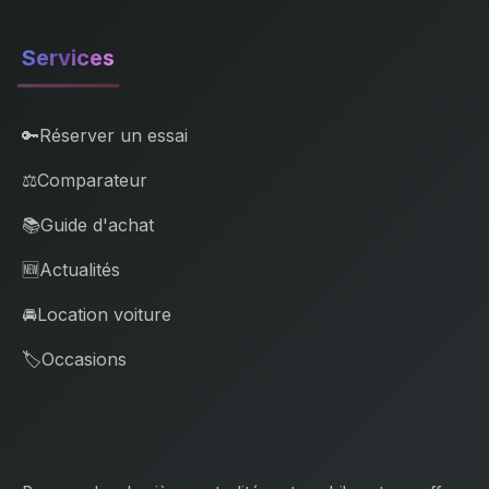
Services
🔑
Réserver un essai
⚖️
Comparateur
📚
Guide d'achat
🆕
Actualités
🚘
Location voiture
🏷️
Occasions