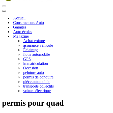
Menu
de
Menu
navigation
de
Accueil
navigation
Constructeurs Auto
Garages
Auto écoles
Magazine
Achat voiture
assurance véhicule
Éclairage
flotte automobile
GPS
immatriculation
Occasion
peinture auto
permis de conduire
pièce automobile
transports collectifs
voiture électrique
permis pour quad