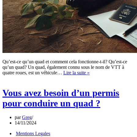
Qu’est-ce qu’un quad et comment cela fonctionne-t-il? Qu’est-ce
qu’un quad? Un quad, également connu sous le nom de VTT à
Vous
quatre roues, est un véhicule…
Lire la suite »
avez
besoin
d’un
Vous avez besoin d’un permis
permis
pour
pour conduire un quad ?
conduire
un
quad
par
Greg
?
14/11/2024
Mentions Legales