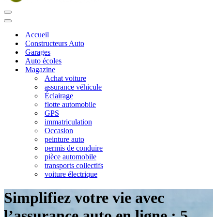
Menu
de
Menu
navigation
de
Accueil
navigation
Constructeurs Auto
Garages
Auto écoles
Magazine
Achat voiture
assurance véhicule
Éclairage
flotte automobile
GPS
immatriculation
Occasion
peinture auto
permis de conduire
pièce automobile
transports collectifs
voiture électrique
Simplifiez votre vie avec
l’assurance auto en ligne : 5