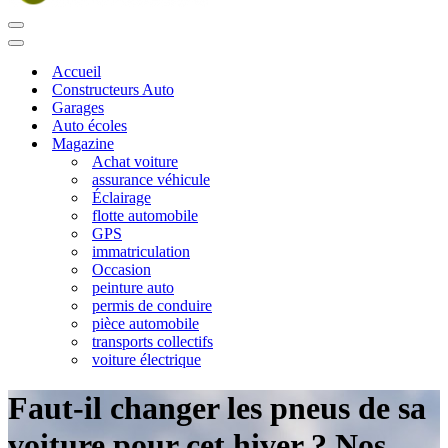
Menu
de
Menu
navigation
de
Accueil
navigation
Constructeurs Auto
Garages
Auto écoles
Magazine
Achat voiture
assurance véhicule
Éclairage
flotte automobile
GPS
immatriculation
Occasion
peinture auto
permis de conduire
pièce automobile
transports collectifs
voiture électrique
Faut-il changer les pneus de sa
voiture pour cet hiver ? Nos