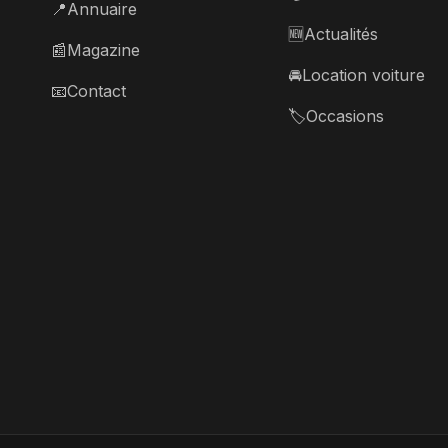
📍
Annuaire
🆕
Actualités
📰
Magazine
🚘
Location voiture
📧
Contact
🏷️
Occasions