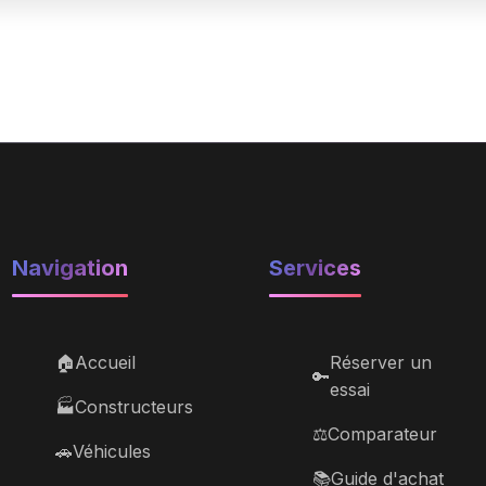
Navigation
Services
🏠
Accueil
Réserver un
🔑
essai
🏭
Constructeurs
⚖️
Comparateur
🚗
Véhicules
📚
Guide d'achat