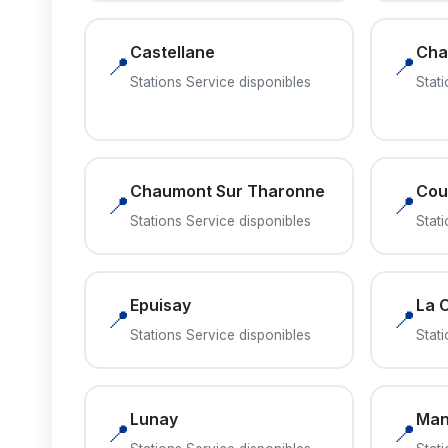
Castellane
Chai
📍
📍
Stations Service disponibles
Stat
Chaumont Sur Tharonne
Cou
📍
📍
Stations Service disponibles
Stat
Epuisay
La 
📍
📍
Stations Service disponibles
Stat
Lunay
Man
📍
📍