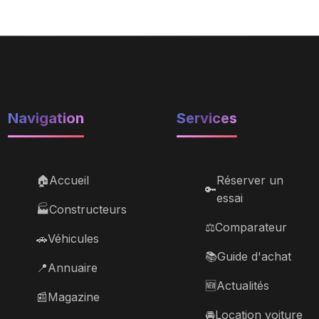
Navigation
Services
🏠
Accueil
Réserver un
🔑
essai
🏭
Constructeurs
⚖️
Comparateur
🚗
Véhicules
📚
Guide d'achat
📍
Annuaire
🆕
Actualités
📰
Magazine
🚘
Location voiture