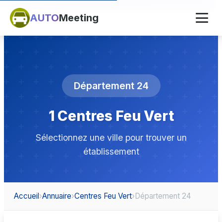
AUTO
Meeting
Département 24
1 Centres Feu Vert
Sélectionnez une ville pour trouver un
établissement
Accueil
›
Annuaire
›
Centres Feu Vert
›
Département 24