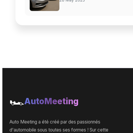
🏎️
AutoMeeting
Auto Meeting a été créé par des passionnés
d'automobile sous toutes ses formes ! Sur cette