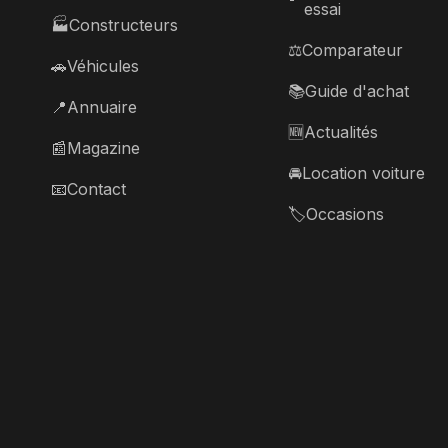
essai
🏭
Constructeurs
⚖️
Comparateur
🚗
Véhicules
📚
Guide d'achat
📍
Annuaire
🆕
Actualités
📰
Magazine
🚘
Location voiture
📧
Contact
🏷️
Occasions