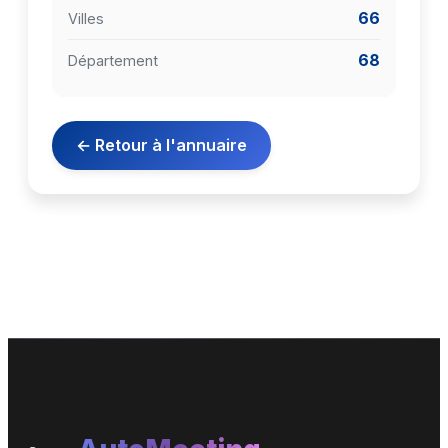
66
Villes
68
Département
← Retour à l'annuaire