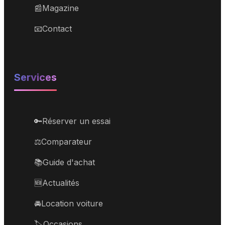
📰
Magazine
📧
Contact
Services
🔑
Réserver un essai
⚖️
Comparateur
📚
Guide d'achat
🆕
Actualités
🚘
Location voiture
🏷️
Occasions