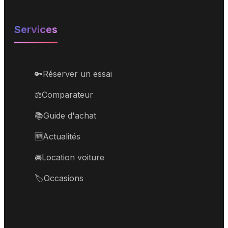
Services
🔑
Réserver un essai
⚖️
Comparateur
📚
Guide d'achat
🆕
Actualités
🚘
Location voiture
🏷️
Occasions