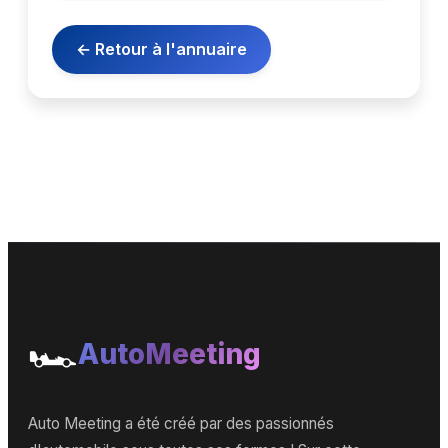
← Retour à l'annuaire
🏎️
AutoMeeting
Auto Meeting a été créé par des passionnés