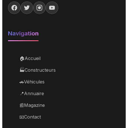
Navigation
🏠
Accueil
🏭
Constructeurs
🚗
Véhicules
📍
Annuaire
📰
Magazine
📧
Contact