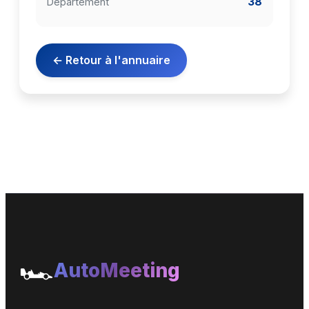
38
Département
← Retour à l'annuaire
🏎️
AutoMeeting