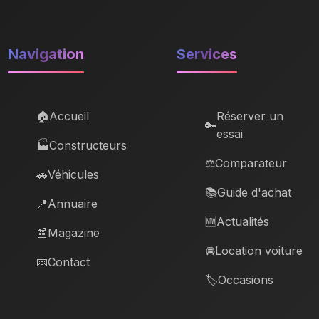
Navigation
Services
🏠
Accueil
Réserver un
🔑
essai
🏭
Constructeurs
⚖️
Comparateur
🚗
Véhicules
📚
Guide d'achat
📍
Annuaire
🆕
Actualités
📰
Magazine
🚘
Location voiture
📧
Contact
🏷️
Occasions