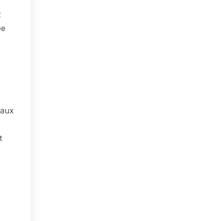
z
ée
 aux
t