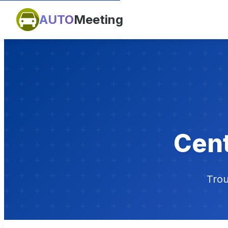
AUTO
Meeting
Cent
Trou